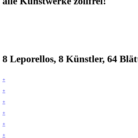
alle Kunstwerke zollfrei!
8 Leporellos, 8 Künstler, 64 Blät
+
+
+
+
+
+